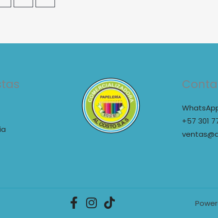
stas
Conta
WhatsApp
+57 301 7
ia
ventas@a
Power