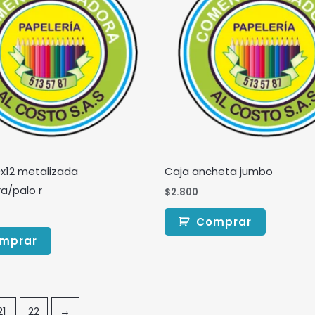
x12 metalizada
Caja ancheta jumbo
a/palo r
$
2.800
Comprar
mprar
21
22
→