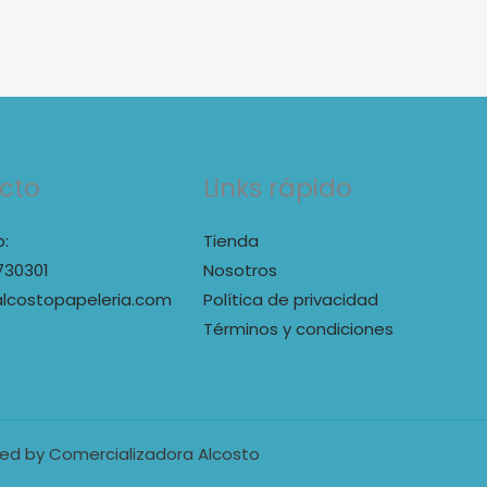
cto
Links rápido
:
Tienda
730301
Nosotros
lcostopapeleria.com
Política de privacidad
Términos y condiciones
ed by Comercializadora Alcosto