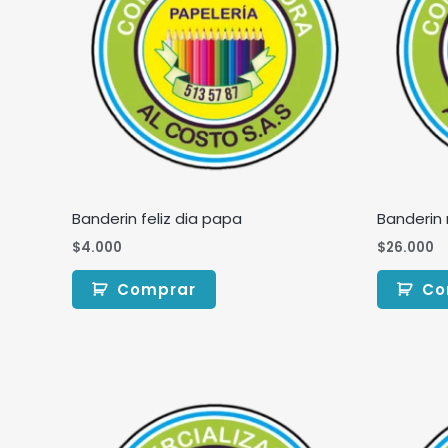
Banderin feliz dia papa
Banderin 
$
4.000
$
26.000
Comprar
Co