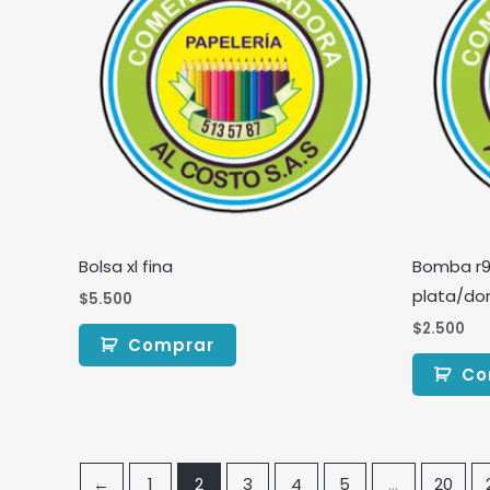
Bolsa xl fina
Bomba r9
plata/dor
$
5.500
$
2.500
Comprar
Co
←
1
2
3
4
5
…
20