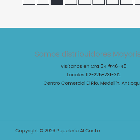
Somos distribuidores Mayori
Visítanos en Cra 54 #46-45
Locales 112-225-231-312
Centro Comercial El Río. Medellín, Antioqu
Copyright © 2026 Papelería Al Costo