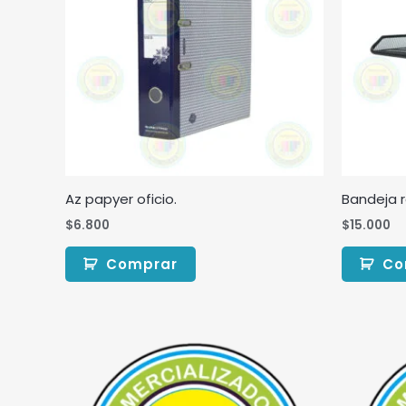
Az papyer oficio.
Bandeja rej
$
6.800
$
15.000
Comprar
Co