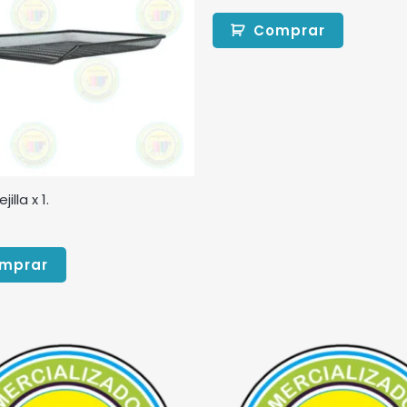
Comprar
illa x 1.
mprar