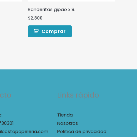
Banderitas gipao x 8.
$
2.800
Comprar
cto
Links rápido
:
Tienda
730301
Nosotros
lcostopapeleria.com
Política de privacidad