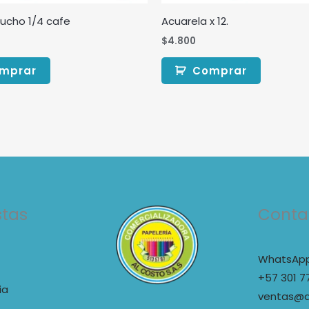
ucho 1/4 cafe
Acuarela x 12.
$
4.800
mprar
Comprar
stas
Conta
WhatsApp
+57 301 7
ia
ventas@a