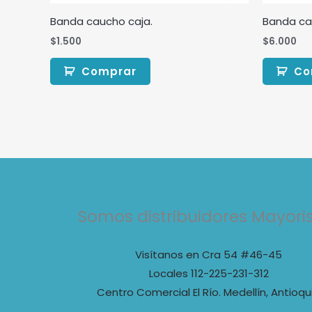
Banda caucho caja.
Banda ca
$
1.500
$
6.000
Comprar
Co
Somos distribuidores Mayori
Visítanos en Cra 54 #46-45
Locales 112-225-231-312
Centro Comercial El Río. Medellín, Antioqu