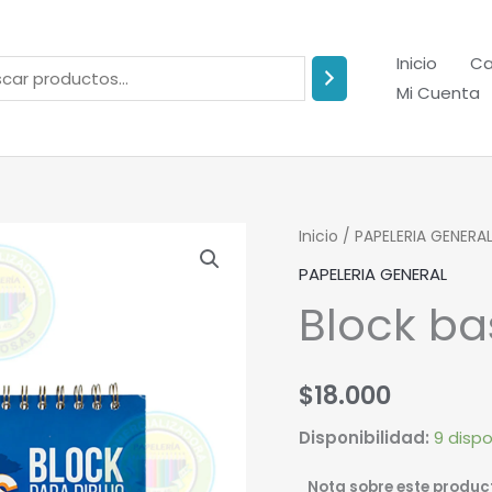
Inicio
Ca
Mi Cuenta
Block
Inicio
/
PAPELERIA GENERA
base
PAPELERIA GENERAL
30
Block ba
argollado.
cantidad
$
18.000
Disponibilidad:
9 dispo
Nota sobre este produc