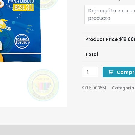
Product Price $
18.00
Total
Compr
SKU:
003551
Categoría