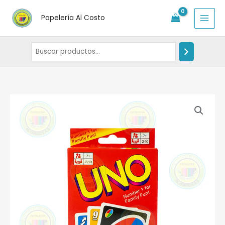
Ir
Papelería Al Costo
al
contenido
Cartas
uno.
cantidad