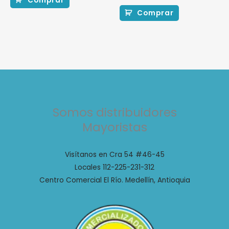
Comprar
Comprar
Somos distribuidores
Mayoristas
Visítanos en Cra 54 #46-45
Locales 112-225-231-312
Centro Comercial El Río. Medellín, Antioquia