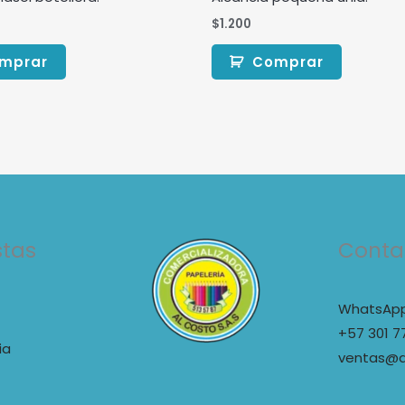
$
1.200
mprar
Comprar
stas
Conta
WhatsApp
+57 301 7
ia
ventas@a