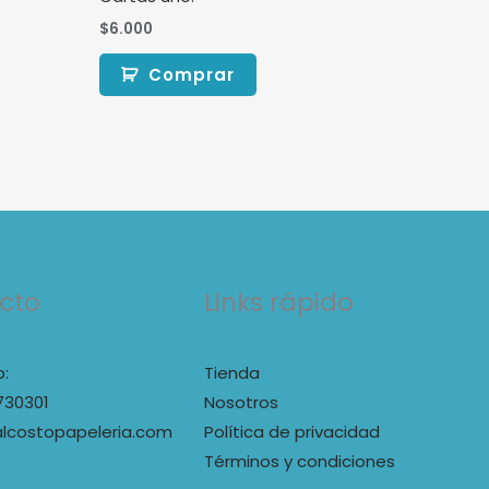
$
6.000
Comprar
cto
Links rápido
:
Tienda
730301
Nosotros
lcostopapeleria.com
Política de privacidad
Términos y condiciones