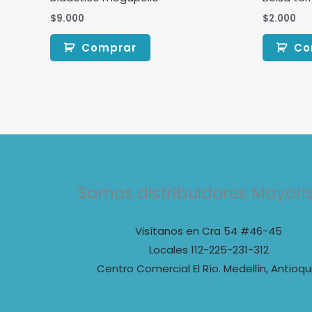
$
9.000
$
2.000
Comprar
Co
Somos distribuidores Mayori
Visítanos en Cra 54 #46-45
Locales 112-225-231-312
Centro Comercial El Río. Medellín, Antioqu