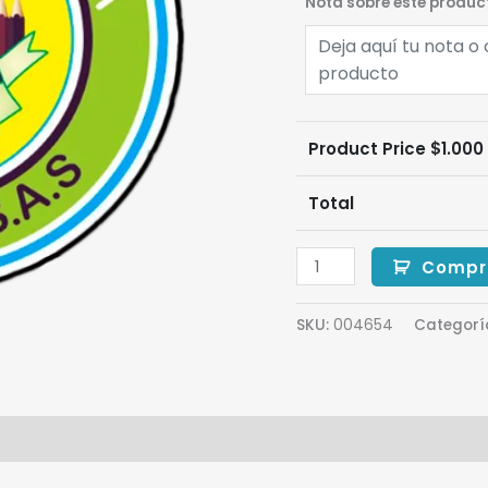
Nota sobre este produc
Product Price $
1.000
Total
Compr
SKU:
004654
Categorí