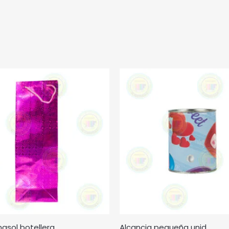
nasol botellera.
Alcancia pequeña unid.