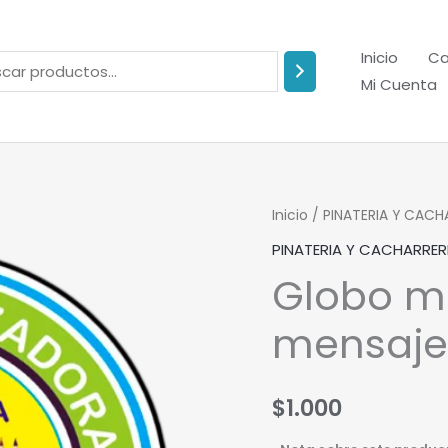
Inicio
Ca
Mi Cuenta
Globo
Inicio
/
PINATERIA Y CACH
metalizado
PINATERIA Y CACHARRER
mensajes
Globo m
5''
cantidad
mensaje
$
1.000