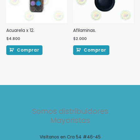
Acuarela x 12.
Afilaminas.
$
4.800
$
2.000
Comprar
Comprar
Somos distribuidores
Mayoristas
Visítanos en Cra 54 #46-45