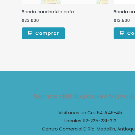
Banda caucho kilo cafe.
Banda cau
$
23.000
$
13.500
Comprar
Co
Somos distribuidores Mayori
Visítanos en Cra 54 #46-45
Locales 112-225-231-312
Centro Comercial El Río. Medellín, Antioqu