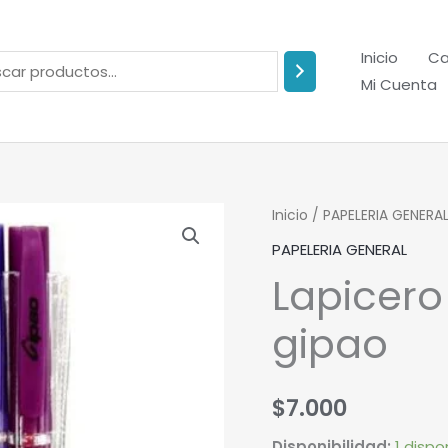
Inicio
Ca
Mi Cuenta
Lapicero
Inicio
/
PAPELERIA GENERA
x
PAPELERIA GENERAL
6
Lapicero
fluorescente
gipao
gipao
cantidad
$
7.000
Disponibilidad:
1 dispo