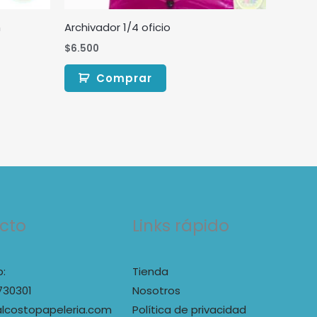
m
Archivador 1/4 oficio
$
6.500
Comprar
cto
Links rápido
:
Tienda
730301
Nosotros
lcostopapeleria.com
Política de privacidad