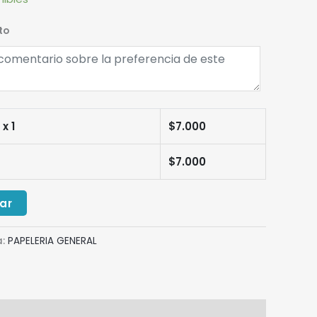
to
0
x 1
$
7.000
$
7.000
ar
a:
PAPELERIA GENERAL