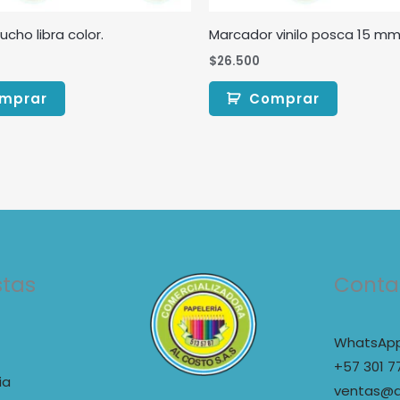
cho libra color.
Marcador vinilo posca 15 m
$
26.500
mprar
Comprar
stas
Conta
WhatsApp
+57 301 7
ia
ventas@a