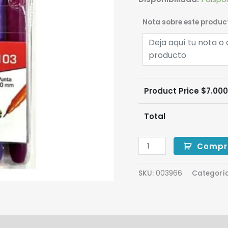
Nota sobre este produc
Product Price $
7.00
Total
Compr
SKU:
003966
Categorí