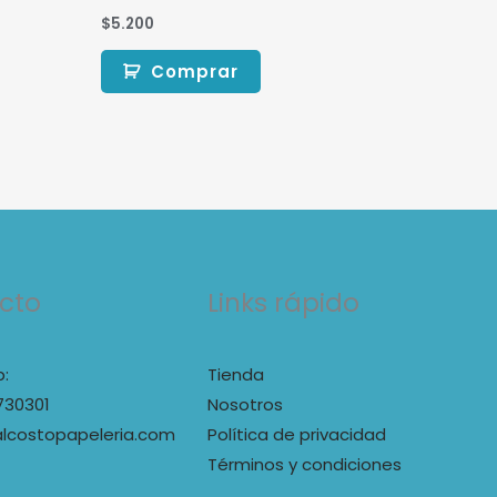
$
5.200
Comprar
cto
Links rápido
:
Tienda
730301
Nosotros
lcostopapeleria.com
Política de privacidad
Términos y condiciones