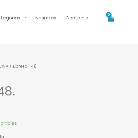
tegorías
Nosotros
Contacto
CINA
/ Libreta l 48.
48.
ponibles
to