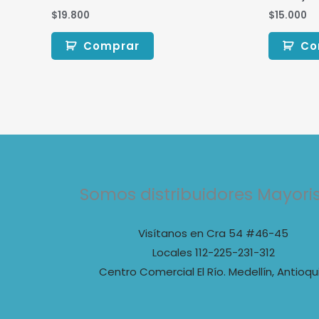
$
19.800
$
15.000
Comprar
Co
Somos distribuidores Mayori
Visítanos en Cra 54 #46-45
Locales 112-225-231-312
Centro Comercial El Río. Medellín, Antioqu