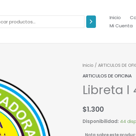
Inicio
Ca
Mi Cuenta
Libreta
Inicio
/
ARTICULOS DE OFI
l
ARTICULOS DE OFICINA
48.
Libreta l 
cantidad
$
1.300
Disponibilidad:
44 dis
Nota sobre este produc