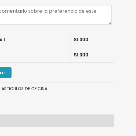
x 1
$
1.300
$
1.300
ar
:
ARTICULOS DE OFICINA