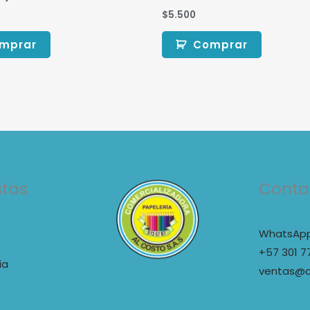
$
5.500
mprar
Comprar
stas
Conta
WhatsApp
+57 301 7
ia
ventas@a