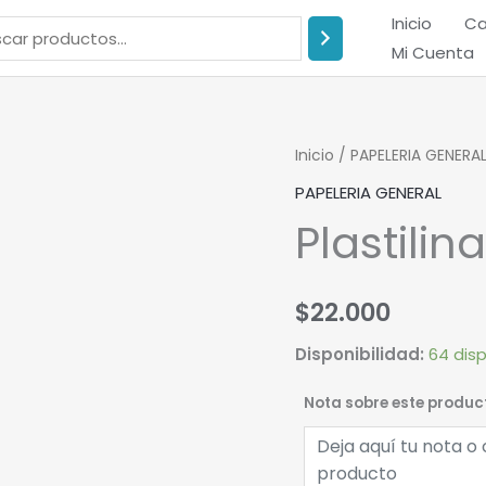
Inicio
Ca
Mi Cuenta
Plastilina
Inicio
/
PAPELERIA GENERA
parchesitos
PAPELERIA GENERAL
kilo.
Plastilin
cantidad
$
22.000
Disponibilidad:
64 dis
Nota sobre este produc