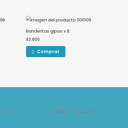
Banderitas gipao x 8.
$
2.800
Comprar
cto
Links rápido