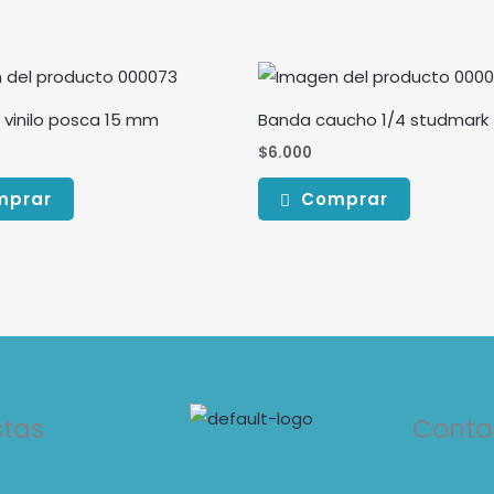
 vinilo posca 15 mm
Banda caucho 1/4 studmark
$
6.000
mprar
Comprar
stas
Conta