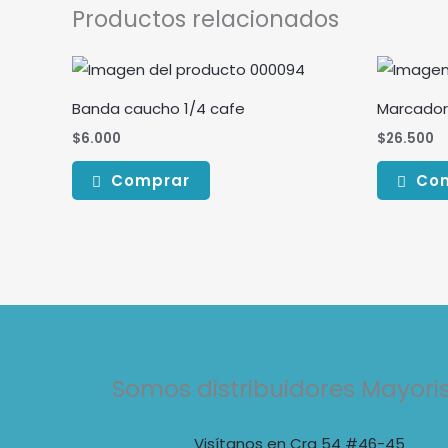
Productos relacionados
Banda caucho 1/4 cafe
Marcador
$
6.000
$
26.500
Comprar
Co
Somos distribuidores Mayori
Visítanos en Cra 54 #46-45