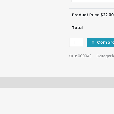
Product Price $
22.0
Total
Compr
SKU:
000043
Categorí