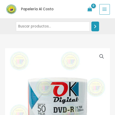
Ir
Papelería Al Costo
al
contenido
Torre
dvd
x
50
imprimble.
cantidad