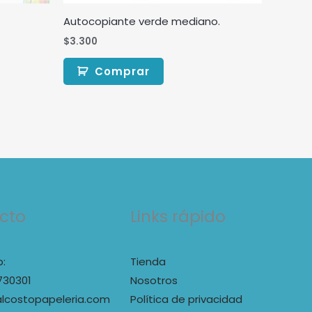
Autocopiante verde mediano.
$
3.300
Comprar
cto
Links rápido
:
Tienda
730301
Nosotros
lcostopapeleria.com
Política de privacidad