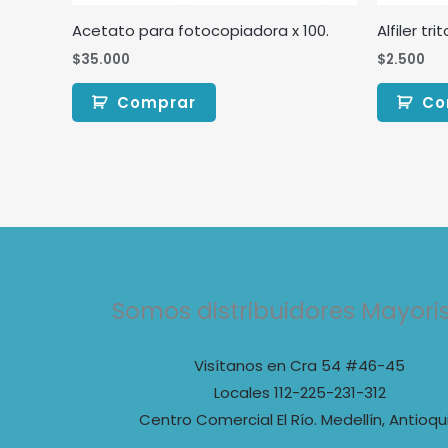
Acetato para fotocopiadora x 100.
Alfiler trit
$
35.000
$
2.500
Comprar
Co
Somos distribuidores Mayori
Visítanos en Cra 54 #46-45
Locales 112-225-231-312
Centro Comercial El Río. Medellín, Antioqu