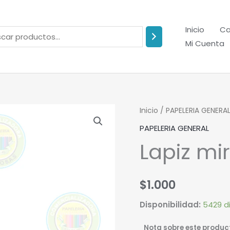
Inicio
Ca
Mi Cuenta
Lapiz
Inicio
/
PAPELERIA GENERA
mirado.
PAPELERIA GENERAL
cantidad
Lapiz mi
$
1.000
Disponibilidad:
5429 d
Nota sobre este produc