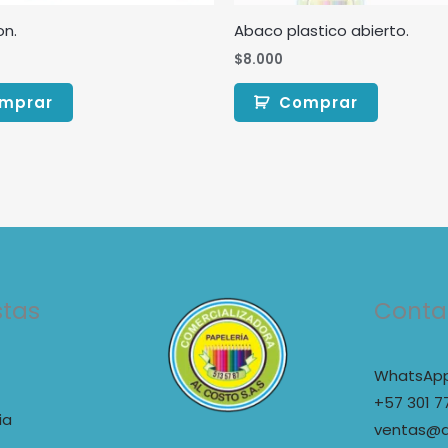
on.
Abaco plastico abierto.
$
8.000
mprar
Comprar
stas
Conta
WhatsApp
+57 301 7
ia
ventas@a